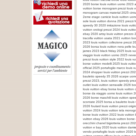
2020 borse louis vuitton uomo 2023 a
vuitton borse monogram prezzi louis v
monogram canvas material 2025 cinture
2eme etage camicie louis vuitton uomo
sole louis vuitton donna 2021 prezzi f
speedy 30 2020 imitazione louis vuitto
vuitton orologi prezzi 2024 louis vuitt
ebay 2020 artsy louis vuitton prezzo 
tracolla vuitton usata 2021 vuitton b
2023 louis vuitton collezione prezzi 2
2026 borsa louis vuitton nera pelle lou
james 2023 black friday 2025 louis vui
viaggio louis vuitton uomo 2025 neverf
prezzi louis vuitton style 2022 louis vu
borse vuitton modelli 2025 louis vuitto
official 2025 portafoglio marco louis 
2024 shopper louis vuitton prezzi 202
bauletto speedy 35 2026 scarpe uomo l
prezzi 2023, louis vuitton speedy pr
outlet louis vuitton serravalle 2026 bor
louis vuitton ebay borsa louis vuitton 
borse da viaggio uomo louis vuitton 202
2026 borse maschili louis vuitton spee
scontate 2025 borsa a bauletto louis v
2026 foulard louis vuitton prezzi origi
vuitton 2024 louis vuitton tela monogr
borse louis vuitton 2022 louis vuitton
vuitton ebay 2026 louis vuitton borse 
orecchini chanel bigiotteria prezzi 2020
vuitton e bay 2020 louis vuitton dami
vendo portafoglio louis vuitton 2020 b
vuitton compra tiffany louis vuitton 