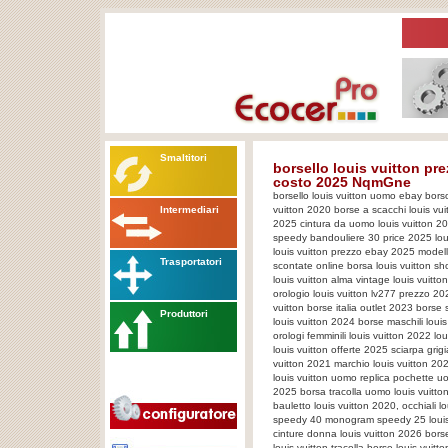
Smaltitori
borsello louis vuitton pre
costo 2025 NqmGne
borsello louis vuitton uomo ebay borso
Intermediari
vuitton 2020 borse a scacchi louis vuit
2025 cintura da uomo louis vuitton 20
speedy bandouliere 30 price 2025 lou
louis vuitton prezzo ebay 2025 modelli
Trasportatori
scontate online borsa louis vuitton sh
louis vuitton alma vintage louis vuitt
orologio louis vuitton lv277 prezzo 20
vuitton borse italia outlet 2023 borse 
Produttori
louis vuitton 2024 borse maschili loui
orologi femminili louis vuitton 2022 
louis vuitton offerte 2025 sciarpa grig
vuitton 2021 marchio louis vuitton 20
louis vuitton uomo replica pochette uo
2025 borsa tracolla uomo louis vuitt
bauletto louis vuitton 2020, occhiali l
speedy 40 monogram speedy 25 louis 
cinture donna louis vuitton 2026 bors
louis vuitton tracolla borse louis vuitt