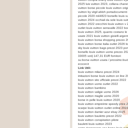
2025 luis vuitton 2023, collana chanel 
vuitton borse piccole louis vuitton ori
vuitton by virgil abloh portadocumenti
piccole 2020 m44823 borsello louis vu
vuitton 2024 occhiali da sole louis vu
vuitton 2022 orecchini louis vuitton v
outlet louis vuitton serravalle 2022 bor
louis vuitton 2025, quanto costano le 
usate 2021 louis vuitton gioielli arge
louis vuitton borsa shopping prezzo 2
louis vuitton borse italia outlet 2026 l
sky louis vuitton bags prezzi 2023 por
borsello louis vuitton uomo prezzo 20
33005
voti)
147,31
EUR fornitori:
su:
borsa vuitton usata
/ prossimo:
loui
ecocer.it
Link Utili:
louis vuitton milano prezzi 2024
imitazioni borse louis vuitton on line 
louis vuitton sito ufficiale prezzi 2022
louis vuitton uomo outlet 2022
louis vuitton bambino
louis vuitton valigie uomo 2026
louis vuitton maglie uomo 2020
borse in pelle louis vuitton 2020
louis vuitton empreinte speedy price 
scarpe louis vuitton outlet online 202
louis vuitton damier azur ebay 2025
louis vuitton bauletto prezzi 2022
louis vuitton conspiration pilote
bauletti louis vuitton 2023
come riconoscere una borsa louis vuit