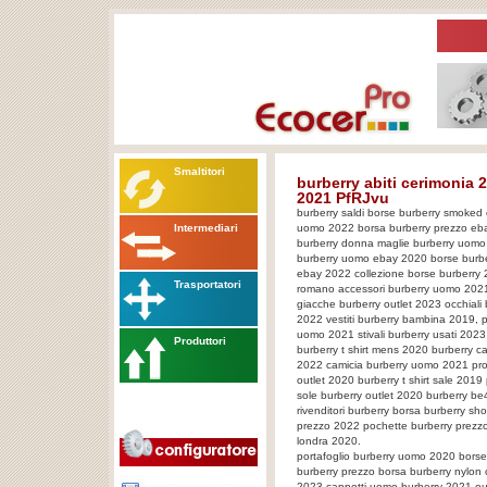
Smaltitori
burberry abiti cerimonia 
2021 PfRJvu
burberry saldi borse burberry smoked
Intermediari
uomo 2022 borsa burberry prezzo eba
burberry donna maglie burberry uomo 
burberry uomo ebay 2020 borse burberr
ebay 2022 collezione borse burberry 2
Trasportatori
romano accessori burberry uomo 202
giacche burberry outlet 2023 occhiali
2022 vestiti burberry bambina 2019, 
uomo 2021 stivali burberry usati 2023
Produttori
burberry t shirt mens 2020 burberry c
2022 camicia burberry uomo 2021 pro
outlet 2020 burberry t shirt sale 2019
sole burberry outlet 2020 burberry b
rivenditori burberry borsa burberry sh
prezzo 2022 pochette burberry prezzo
londra 2020.
portafoglio burberry uomo 2020 borse
burberry prezzo borsa burberry nylon 
2023 cappotti uomo burberry 2021 outle