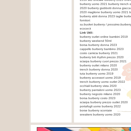
burberry uomo 2021 burberry trench o
2020 burberry giubbotti donna giacca
2020 maglione burberry uomo 2021 bur
burberry abiti donna 2023
taglie burb
fornitori:
su:
bucket burberry
/ prossimo:
burberr
ecocer.it
Link Utili:
burberry outlet online bambini 2019
burberry weekend 50ml
borsa burberry donna 2023
cappello burberry bambino 2023
costo camicia burberry 2021
burberry brit rhythm prezzo 2020
sciarpa burberry cuori prezzo 2021
burberry outlet milano 2020
trench burberry donna 2020
tuta burberry uomo 2019
burberry accessori uomo 2019
trench burberry uomo outlet 2022
occhiali burberry vista 2020
burberry pantaloni uomo 2023
burberry negozio milano 2020
borsa burberry costo 2023
sciarpa burberry prezzo outlet 2020
portafogli uomo burberry 2022
borse burberry scontate
sneakers burberry uomo 2020