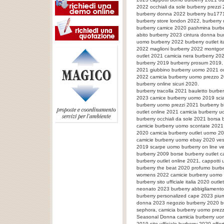
2022 occhiali da sole burberry prezzi
burberry donna 2022 burberry bu1771
burberry store london 2022, burberry
burberry camice 2020 pashmina burber
abito burberry 2023 cintura donna bu
uomo burberry 2022 burberry outlet ita
2022 maglioni burberry 2022 montgom
outlet 2021 camicia nera burberry 2
burberry 2019 burberry prosum 2019,
2021 giubbino burberry uomo 2021 out
2022 camicia burberry uomo prezzo 201
burberry online sicuri 2020.
burberry tracolla 2021 bauletto burber
2023 camice burberry uomo 2019 scia
burberry uomo prezzi 2021 burberry b
outlet online 2021 camicia burberry u
burberry occhiali da sole 2021 borsa 
camicie burberry uomo scontate 2021 
2020 camicia burberry outlet uomo 2
camicie burberry uomo ebay 2020 ves
2019 scarpe uomo burberry on line ves
burberry 2009 borse burberry outlet 
burberry outlet online 2021, cappott
burberry the beat 2020 profumo burbe
womens 2022 camicie burberry uomo p
burberry sito ufficiale italia 2020 outl
neonato 2023 burberry abbigliamento 
burberry personalized cape 2023 pium
donna 2023 negozio burberry 2020 bur
sephora, camicia burberry uomo prezz
Seasonal Donna camicia burberry uomo
2019 sito ufficiale burberry 2020 off