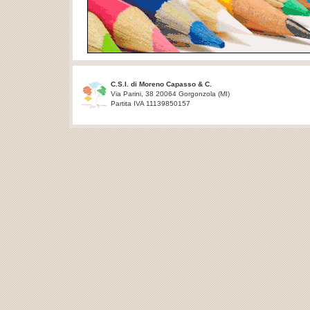
C.S.I. di Moreno Capasso & C.
Via Parini, 38 20064 Gorgonzola (MI)
Partita IVA 11139850157