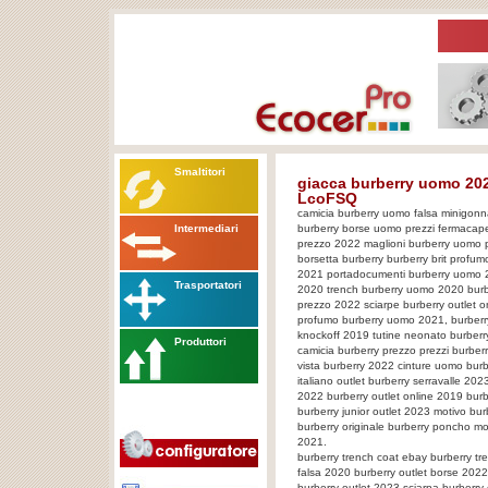
Smaltitori
giacca burberry uomo 20
LcoFSQ
camicia burberry uomo falsa minigon
Intermediari
burberry borse uomo prezzi fermacape
prezzo 2022 maglioni burberry uomo 
borsetta burberry burberry brit profu
2021 portadocumenti burberry uomo 2
Trasportatori
2020 trench burberry uomo 2020 burber
prezzo 2022 sciarpe burberry outlet 
profumo burberry uomo 2021, burber
knockoff 2019 tutine neonato burber
Produttori
camicia burberry prezzo prezzi burber
vista burberry 2022 cinture uomo burbe
italiano outlet burberry serravalle 20
2022 burberry outlet online 2019 burb
burberry junior outlet 2023 motivo bur
burberry originale burberry poncho mon
2021.
burberry trench coat ebay burberry tr
falsa 2020 burberry outlet borse 2022
burberry outlet 2023 sciarpa burberry 