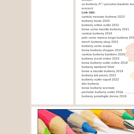
su:
burberry 37
/ prossimo:
bauletto bu
ecocer.it
Link Utili:
camicia neonato burberry 2023
burberry borse 2020
burberry online outlet 2022
borse uomo tracolla burberry 2021
camicia burberry 2019
polo uomo manica lunga burberry 20
trench burberry ebay 2021
burberry uomo scarpe
borsa burberry shopper 2019
camicia burberry bambino 2020
burberry sconti online 2023
borsa burberry outlet online 2019
burberry weekend 50ml
borse a tracolla burberry 2019
burberry brit prezzo 2021
burberry outlet napoli 2022
dior burberry
borse burberry scontate
pochette burberry outlet 2019
burberry portafoglio donna 2019