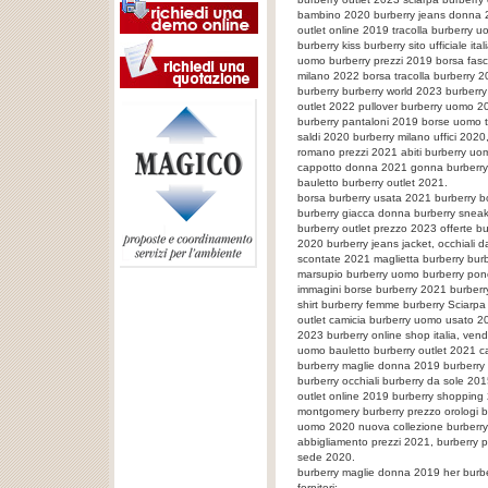
bambino 2020 burberry jeans donna 2
outlet online 2019 tracolla burberry 
burberry kiss burberry sito ufficiale i
uomo burberry prezzi 2019 borsa fasci
milano 2022 borsa tracolla burberry 2
burberry burberry world 2023 burberr
outlet 2022 pullover burberry uomo 
burberry pantaloni 2019 borse uomo t
saldi 2020 burberry milano uffici 2020
romano prezzi 2021 abiti burberry u
cappotto donna 2021 gonna burberry 
bauletto burberry outlet 2021.
borsa burberry usata 2021 burberry 
burberry giacca donna burberry sneak
burberry outlet prezzo 2023 offerte bu
2020 burberry jeans jacket, occhiali 
scontate 2021 maglietta burberry bu
marsupio burberry uomo burberry pon
immagini borse burberry 2021 burberr
shirt burberry femme burberry Sciarp
outlet camicia burberry uomo usato 
2023 burberry online shop italia, ven
uomo bauletto burberry outlet 2021 
burberry maglie donna 2019 burberry 
burberry occhiali burberry da sole 20
outlet online 2019 burberry shopping
montgomery burberry prezzo orologi b
uomo 2020 nuova collezione burberry
abbigliamento prezzi 2021, burberry
sede 2020.
burberry maglie donna 2019
her burb
fornitori: