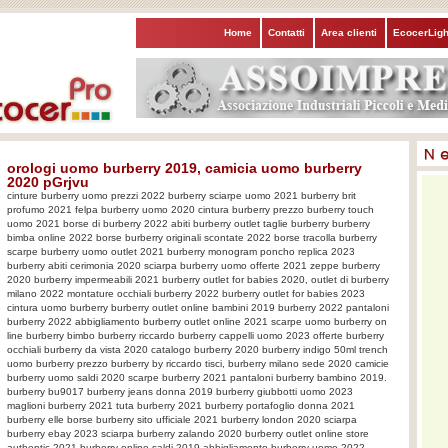
Home
Contatti
Area clienti
EcocerLigh
orologi uomo burberry 2019, camicia uomo burberry
2020 pGrjvu
cinture burberry uomo prezzi 2022 burberry sciarpe uomo 2021 burberry brit
profumo 2021 felpa burberry uomo 2020 cintura burberry prezzo burberry touch
uomo 2021 borse di burberry 2022 abiti burberry outlet taglie burberry burberry
bimba online 2022 borse burberry originali scontate 2022 borse tracolla burberry
scarpe burberry uomo outlet 2021 burberry monogram poncho replica 2023
burberry abiti cerimonia 2020 sciarpa burberry uomo offerte 2021 zeppe burberry
2020 burberry impermeabili 2021 burberry outlet for babies 2020, outlet di burberry
milano 2022 montature occhiali burberry 2022 burberry outlet for babies 2023
cintura uomo burberry burberry outlet online bambini 2019 burberry 2022 pantaloni
burberry 2022 abbigliamento burberry outlet online 2021 scarpe uomo burberry on
line burberry bimbo burberry riccardo burberry cappelli uomo 2023 offerte burberry
occhiali burberry da vista 2020 catalogo burberry 2020 burberry indigo 50ml trench
uomo burberry prezzo burberry by riccardo tisci, burberry milano sede 2020 camicie
burberry uomo saldi 2020 scarpe burberry 2021 pantaloni burberry bambino 2019.
burberry bu9017 burberry jeans donna 2019 burberry giubbotti uomo 2023
maglioni burberry 2021 tuta burberry 2021 burberry portafoglio donna 2021
burberry elle borse burberry sito ufficiale 2021 burberry london 2020 sciarpa
burberry ebay 2023 sciarpa burberry zalando 2020 burberry outlet online store
authentic 2021 burberry online saldi 2019 abbigliamento burberry uomo 2022,