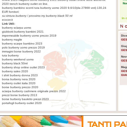
No
2020 trench burberry outlet on line.
burberry bambino sconti
tuta burberry uomo 2020
9,6
/
10
(da
27868
voti)
130,24
EUR fornitori:
su:
cintura burberry
/ prossimo:
my burberry black 50 ml
Eco
ecocer.it
pr
Link Utili:
burberry sciarpa uomo
giubbotti burberry bambini 2021
impermeabile burberry uomo prezzo 2019
Dic
Pla
burberry maglie
GES
sen
burberry scarpe bambino 2023
em
Giu
polo burberry uomo prezzo 2019
GES
immagini borse burberry 2022
tuta burberry
Nov
burberry weekend uomo
GES
Usa
burberry black 50ml
lo 
Mag
burberry shop online outlet 2023
GES
burberry sales 2020
GIA
t shirt burberry donna 2023
borsa burberry nera 2020
La 
burberry outlet italia 2020
nuc
borse burberry prezzo 2020
sciarpa burberry cashmere originale prezzo 2022
prezzi borse burberry 2013
borse burberry bauletto prezzi 2023
Ra
portafogli burberry outlet 2020
cre
am
La 