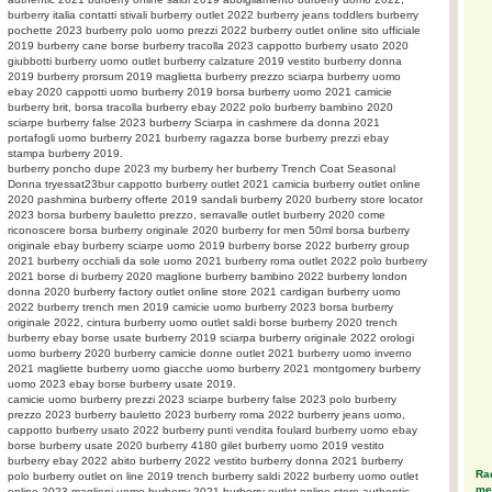
burberry italia contatti stivali burberry outlet 2022 burberry jeans toddlers burberry
pochette 2023 burberry polo uomo prezzi 2022 burberry outlet online sito ufficiale
2019 burberry cane borse burberry tracolla 2023 cappotto burberry usato 2020
giubbotti burberry uomo outlet burberry calzature 2019 vestito burberry donna
2019 burberry prorsum 2019 maglietta burberry prezzo sciarpa burberry uomo
ebay 2020 cappotti uomo burberry 2019 borsa burberry uomo 2021 camicie
burberry brit, borsa tracolla burberry ebay 2022 polo burberry bambino 2020
sciarpe burberry false 2023 burberry Sciarpa in cashmere da donna 2021
portafogli uomo burberry 2021 burberry ragazza borse burberry prezzi ebay
stampa burberry 2019.
burberry poncho dupe 2023 my burberry her burberry Trench Coat Seasonal
Donna tryessat23bur cappotto burberry outlet 2021 camicia burberry outlet online
2020 pashmina burberry offerte 2019 sandali burberry 2020 burberry store locator
2023 borsa burberry bauletto prezzo, serravalle outlet burberry 2020 come
riconoscere borsa burberry originale 2020 burberry for men 50ml borsa burberry
originale ebay burberry sciarpe uomo 2019 burberry borse 2022 burberry group
2021 burberry occhiali da sole uomo 2021 burberry roma outlet 2022 polo burberry
2021 borse di burberry 2020 maglione burberry bambino 2022 burberry london
donna 2020 burberry factory outlet online store 2021 cardigan burberry uomo
2022 burberry trench men 2019 camicie uomo burberry 2023 borsa burberry
originale 2022, cintura burberry uomo outlet saldi borse burberry 2020 trench
burberry ebay borse usate burberry 2019 sciarpa burberry originale 2022 orologi
uomo burberry 2020 burberry camicie donne outlet 2021 burberry uomo inverno
2021 magliette burberry uomo giacche uomo burberry 2021 montgomery burberry
uomo 2023 ebay borse burberry usate 2019.
camicie uomo burberry prezzi 2023 sciarpe burberry false 2023 polo burberry
prezzo 2023 burberry bauletto 2023 burberry roma 2022 burberry jeans uomo,
cappotto burberry usato 2022 burberry punti vendita foulard burberry uomo ebay
borse burberry usate 2020 burberry 4180 gilet burberry uomo 2019 vestito
burberry ebay 2022 abito burberry 2022 vestito burberry donna 2021 burberry
Rac
polo burberry outlet on line 2019 trench burberry saldi 2022 burberry uomo outlet
meg
online 2023 maglioni uomo burberry 2021 burberry outlet online store authentic