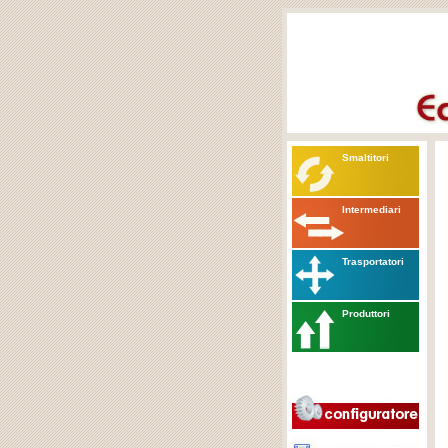
Smaltitori
Intermediari
Trasportatori
Produttori