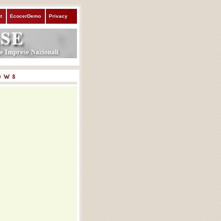
t
EcocerDemo
Privacy