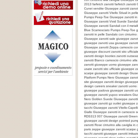
2013 farfetch zanotti farfetch zanot
Cunei vendite Giuseppe zanotti zanot
Giuseppe zanotti Vitello Stivali in p
Pumps Peep-Toe Giuseppe zanotti in
Giuseppe zanotti Vivid Suede Sandal
Giuseppe zanotti Sandali con il metal
Blue Scamosciato Pumps Peep-Toe gi
zanotti in pelle Sandalo con cinturino
Giuseppe zanotti sale giuseppe zanot
giuseppe zanotti usa giuseppe zanott
Giuseppe zanotti Zeppa camoscio con ci
giuseppe discount zanotti sito ufficia
zanotti design booties zanotti outsea
zanotti Bianco camoscio cinturino all
zanotti giuseppe uomo giuseppe zanot
usate zanotti sito ufficiale giuseppe 
scarpe giuseppe zanotti design Giusepp
Platform Pumps Nero Giuseppe zanotti
site giuseppe zanotti design giuseppe
design careers sneaker zanotti uomo 
giuseppe padova giuseppe zanotti uom
giuseppe zanotti yupoo sneakers Giu
Nero Golden Suede Giuseppe zanotti Sa
giuseppe zanotti gz outlet giuseppe za
tacchi Giuseppe zanotti Vitello-Capel
Giallo Giuseppe zanotti in camoscio sc
RDS313 007 Giuseppe zanotti Green T
giuseppe zanotti design pointed pump 
zanotti Rose cinturino alla caviglia 
paris zeppe giuseppe zanotti scarpe 
tacchi zanotti giuseppe zanotti imitaz
giuseppe zanotti shop online zanotti 