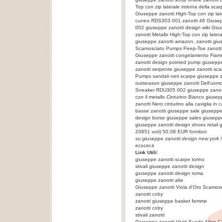
Top con zip laterale interna della s
Giuseppe zanotti High-Top con zip late
cuneo RDS303 001 zanotti 46 Giusepp
002 giuseppe zanotti design wiki Gi
zanotti Metallo High-Top con zip later
giuseppe zanotti amazon, zanotti giu
Scamosciato Pumps Peep-Toe zanotti 
Giuseppe zanotti congelamento Fia
zanotti design pointed pump giuseppe
zanotti serpente giuseppe zanotti sc
Pumps sandali neri scarpe giuseppe za
outseason giuseppe zanotti Dell'uomo
Sneaker RDU305 002 giuseppe zanotti
con il metallo Cinturino Bianco giuse
zanotti Nero cinturino alla caviglia i
basse zanotti giuseppe sale giuseppe
design borse giuseppe sales giuseppe
giuseppe zanotti design shoes retail
g
20851
voti)
50,08
EUR fornitori:
su:
giuseppe zanotti design new york
/
ecocer.it
Link Utili:
giuseppe zanotti scarpe torino
stivali giuseppe zanotti design
giuseppe zanotti design roma
giuseppe zanotti alte
Giuseppe zanotti Viola d'Oro Scamo
zanotti coby
zanotti giuseppe basket femme
zanotti coby
stivali zanotti
Giuseppe zanotti Vivid Suede Alien C