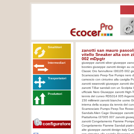
Smaltitori
zanotti san mauro pascoli
vitello Sneaker alta con
002 mDpgtr
Intermediari
giuseppe zanotti silver giuseppe zano
booties giuseppe zanotti design au z
Classic Oro fannullone I36105 002 gi
Scamosciato Peep-Toe Pumps nero dor
Trasportatori
camoscio con cinturino alla caviglia 
zanotti swarovski giuseppe zanotti de
zanotti T-Bar sandali con un Scolpit
ufficiale Nero Giuseppe zanotti High-T
Produttori
tennis del cuneo RDS314 005 Argento 
150 millimetri zanotti bianche uomo G
interna della scarpa da tennis del 
Scamosciato Pumps Peep-Toe Rosso A
Sandals Alien Cage Giuseppe zanotti
Piattaforma I37005 007 zanotti gius
zanotti Congelamento Fiamme Pompe s
Congelamento Fiamme Sandali piatti ou
alte giuseppe zanotti design italy Ca
con cinturino alla caviglia Giuseppe z