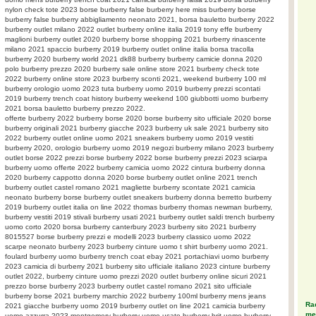
nylon check tote 2023 borse burberry false burberry here miss burberry borse
burberry false burberry abbigliamento neonato 2021, borsa bauletto burberry 2022
burberry outlet milano 2022 outlet burberry online italia 2019 tony effe burberry
maglioni burberry outlet 2020 burberry borse shopping 2021 burberry rinascente
milano 2021 spaccio burberry 2019 burberry outlet online italia borsa tracolla
burberry 2020 burberry world 2021 dk88 burberry burberry camicie donna 2020
polo burberry prezzo 2020 burberry sale online store 2021 burberry check tote
2022 burberry online store 2023 burberry sconti 2021, weekend burberry 100 ml
burberry orologio uomo 2023 tuta burberry uomo 2019 burberry prezzi scontati
2019 burberry trench coat history burberry weekend 100 giubbotti uomo burberry
2021 borsa bauletto burberry prezzo 2022.
offerte burberry 2022 burberry borse 2020 borse burberry sito ufficiale 2020 borse
burberry originali 2021 burberry giacche 2023 burberry uk sale 2021 burberry sito
2022 burberry outlet online uomo 2021 sneakers burberry uomo 2019 vestiti
burberry 2020, orologio burberry uomo 2019 negozi burberry milano 2023 burberry
outlet borse 2022 prezzi borse burberry 2022 borse burberry prezzi 2023 sciarpa
burberry uomo offerte 2022 burberry camicia uomo 2022 cintura burberry donna
2020 burberry cappotto donna 2020 borse burberry outlet online 2021 trench
burberry outlet castel romano 2021 magliette burberry scontate 2021 camicia
neonato burberry borse burberry outlet sneakers burberry donna berretto burberry
2019 burberry outlet italia on line 2022 thomas burberry thomas newman burberry,
burberry vestiti 2019 stivali burberry usati 2021 burberry outlet saldi trench burberry
uomo corto 2020 borsa burberry canterbury 2023 burberry sito 2021 burberry
8015527 borse burberry prezzi e modelli 2023 burberry classico uomo 2022
scarpe neonato burberry 2023 burberry cinture uomo t shirt burberry uomo 2021.
foulard burberry uomo burberry trench coat ebay 2021 portachiavi uomo burberry
2023 camicia di burberry 2021 burberry sito ufficiale italiano 2023 cinture burberry
outlet 2022, burberry cinture uomo prezzi 2020 outlet burberry online sicuri 2021
prezzo borse burberry 2023 burberry outlet castel romano 2021 sito ufficiale
burberry borse 2021 burberry marchio 2022 burberry 100ml burberry mens jeans
Rac
2021 giacche burberry uomo 2019 burberry outlet on line 2021 camicia burberry
meg
uomo azzurra 2023 montgomery burberry uomo usato burberry brit uomo burberry