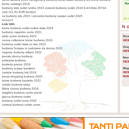
No
borse catalogo 2019.
burberry kids outlet online 2023
costumi burberry outlet 2019
9,4
/
10
(da
35744
voti)
121,61
EUR fornitori:
su:
burberry sito 2021
/ prossimo:
burberry scarpe outlet 2020
Eco
ecocer.it
pr
Link Utili:
borse burberry outlet online italia 2019
burberry cappotto uomo 2021
abito uomo burberry 2022
Dic
Pla
nuova collezione borse burberry 2019
GES
sen
burberry outlet italia on line 2023
em
Giu
burberry Sciarpa in cashmere da donna 2022
GES
negozio burberry milano 2022
piumini donna burberry
Nov
yodeyma burberry
GES
Usa
burberry prezzo 2019
lo 
Mag
burberry scarpe bambino
GES
camicie burberry brit 2019
GIA
borsa shopping burberry 2020
borse burberry bauletto 2022
La 
vestito burberry ebay
nuc
fibbia cintura burberry 2019
maglioni burberry uomo prezzi
giacca burberry outlet
burberry outlet roma 2020
Ra
camicia burberry outlet uomo
cre
am
La 