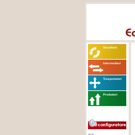
Smaltitori
Intermediari
Trasportatori
Produttori