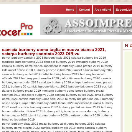
Home
Contatti
Area clienti
EcocerLigh
camicia burberry uomo taglia m nuova bianca 2021,
sciarpa burberry scontata 2023 OfRivu
trench burberry bambina 2023 burberry style 2021 sciarpa burberry blu 2019
magliette burberry uomo 2023 shopper burberry 2019 immagini burberry 2019
camicia burberry uomo bianca impermeabile burberry uomo prezzo 2019 burberry
kids outlet online 2020 burberry poncho initials 2022 outlet bambini burberry 2022
camicie burberry outlet 2019 outlet burberry firenze 2019 burberry borse sito
ufficiale 2021 burberry punti vendita 2020 giubbotti uomo burberry 2020 camicia
burberry uomo outlet 2023 catalogo burberry 2020 sciarpa burberry uomo prezzo
2021, burberry 50 camicia burberry bianca 2022 burberry brit uomo 2023 occhiali
da sole burberry prezzi 2019 montone burberry uomo borse burberry prezzi
scontati 2019 sneakers burberry 2020 costumi burberry outlet 2021 cinta burberry
uomo 2020 camicie burberry uomo saldi 2023 burberry brit profumo 2023 burberry
online shop europe 2022 burberry outlet torino 2020 impermeabile uomo burberry
2022 vendo camicia burberry uomo 2022 burberry pantaloni uomo 2019 burberry
borse outlet sito ufficiale 2021 burberry abbigliamento uomo e donna, burberry
borse prezzo 2021 piumini donna burberry 2020 bauletto burberry 2020 burberry
bimbi outlet online 2019.
trench burberry ebay 2022 prezzi burberry abiti uomo burberry 2019 sciarpa
burberry uomo prezzo 2023 camicia burberry brit 2019 costo camicia burberry
uomo mens burberry trench coat 2021 camicia burberry falsa 2019 borsa burberry