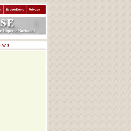
t
EcocerDemo
Privacy