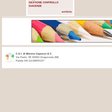
GESTIONE CONTROLLO
GIACENZE
archivio
C.S.I. di Moreno Capasso & C.
Via Parini, 38 20064 Gorgonzola (MI)
Partita IVA 11139850157